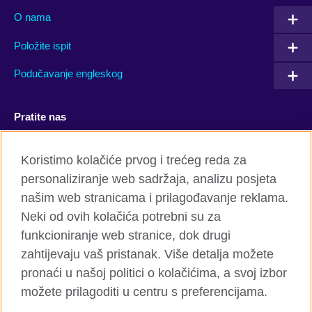
O nama
Položite ispit
Podučavanje engleskog
Pratite nas
Facebook
YouTube
Koristimo kolačiće prvog i trećeg reda za
personaliziranje web sadržaja, analizu posjeta
Twitter
Flickr
našim web stranicama i prilagođavanje reklama.
TikTok
Neki od ovih kolačića potrebni su za
funkcioniranje web stranice, dok drugi
zahtijevaju vaš pristanak. Više detalja možete
pronaći u našoj politici o kolačićima, a svoj izbor
British Council global
možete prilagoditi u centru s preferencijama.
Privatnost i uslovi