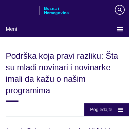
Skip
Bosna i
to
Hercegovina
main
content
Meni
Choose
your
Podrška koja pravi razliku: Šta
language
su mladi novinari i novinarke
imali da kažu o našim
programima
Pogledajte