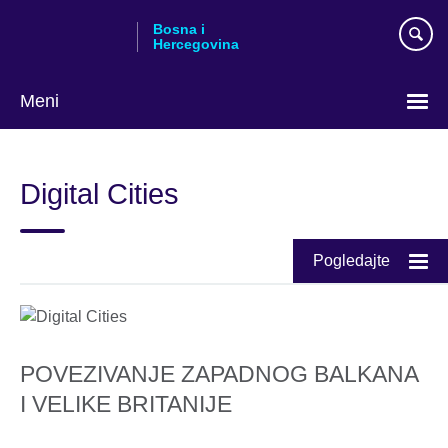
Skip
Bosna i
to
Hercegovina
main
content
Meni
Choose
your
Digital Cities
language
Pogledajte
POVEZIVANJE ZAPADNOG BALKANA
I VELIKE BRITANIJE