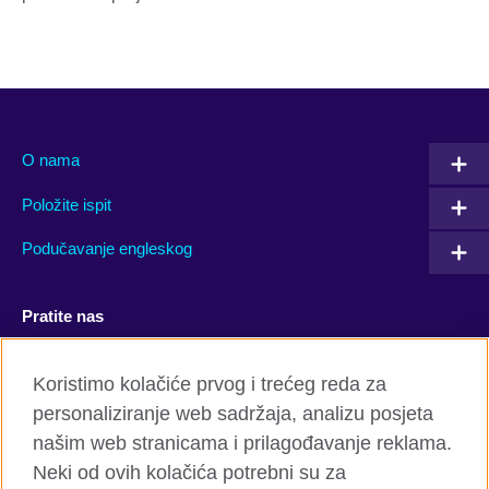
O nama
Položite ispit
Podučavanje engleskog
Pratite nas
Facebook
YouTube
Koristimo kolačiće prvog i trećeg reda za
personaliziranje web sadržaja, analizu posjeta
Twitter
Flickr
našim web stranicama i prilagođavanje reklama.
TikTok
Neki od ovih kolačića potrebni su za