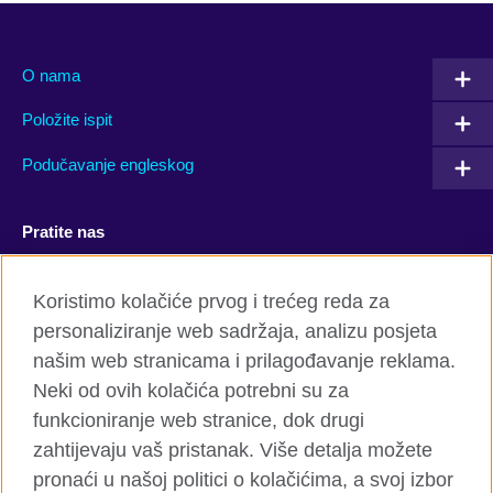
O nama
Položite ispit
Podučavanje engleskog
Pratite nas
Facebook
YouTube
Koristimo kolačiće prvog i trećeg reda za
personaliziranje web sadržaja, analizu posjeta
Twitter
Flickr
našim web stranicama i prilagođavanje reklama.
TikTok
Neki od ovih kolačića potrebni su za
funkcioniranje web stranice, dok drugi
zahtijevaju vaš pristanak. Više detalja možete
pronaći u našoj politici o kolačićima, a svoj izbor
British Council global