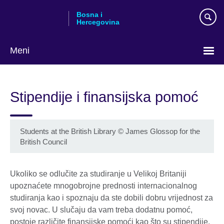
Skip
Bosna i
to
Hercegovina
main
content
Meni
Choose
your
Stipendije i finansijska pomoć
language
Students at the British Library © James Glossop for the
British Council
Ukoliko se odlučite za studiranje u Velikoj Britaniji
upoznaćete mnogobrojne prednosti internacionalnog
studiranja kao i spoznaju da ste dobili dobru vrijednost za
svoj novac. U slučaju da vam treba dodatnu pomoć,
postoje različite finansijske pomoći kao što su stipendije,