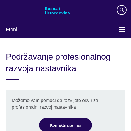
Skip
Bosna i
to
Hercegovina
main
content
Meni
Choose
your
Podržavanje profesionalnog
language
razvoja nastavnika
Možemo vam pomoći da razvijete okvir za
profesionalni razvoj nastavnika
Kontaktirajte nas