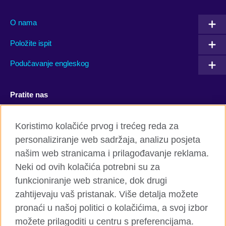
O nama
Položite ispit
Podučavanje engleskog
Pratite nas
Facebook
YouTube
Koristimo kolačiće prvog i trećeg reda za
personaliziranje web sadržaja, analizu posjeta
Twitter
Flickr
našim web stranicama i prilagođavanje reklama.
TikTok
Neki od ovih kolačića potrebni su za
funkcioniranje web stranice, dok drugi
zahtijevaju vaš pristanak. Više detalja možete
pronaći u našoj politici o kolačićima, a svoj izbor
British Council global
možete prilagoditi u centru s preferencijama.