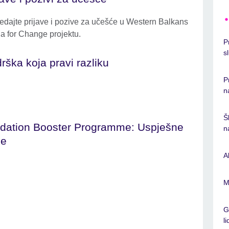
edajte prijave i pozive za učešće u Western Balkans
a for Change projektu.
P
s
rška koja pravi razliku
P
n
Š
idation Booster Programme: Uspješne
n
če
A
M
G
l