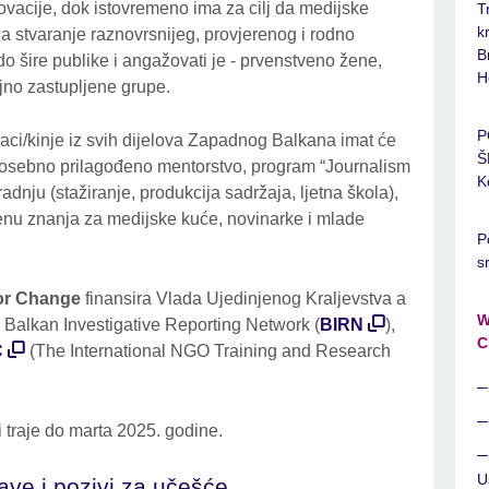
novacije, dok istovremeno ima za cilj da medijske
T
k
a stvaranje raznovrsnijeg, provjerenog i rodno
B
 do šire publike i angažovati je - prvenstveno žene,
H
ljno zastupljene grupe.
P
jaci/kinje iz svih dijelova Zapadnog Balkana imat će
Š
: posebno prilagođeno mentorstvo, program “Journalism
K
adnju (stažiranje, produkcija sadržaja, ljetna škola),
nu znanja za medijske kuće, novinarke i mlade
P
s
or Change
finansira Vlada Ujedinjenog Kraljevstva a
W
a Balkan Investigative Reporting Network (
BIRN
),
C
C
(The International NGO Training and Research
i traje do marta 2025. godine.
U
jave i pozivi za učešće