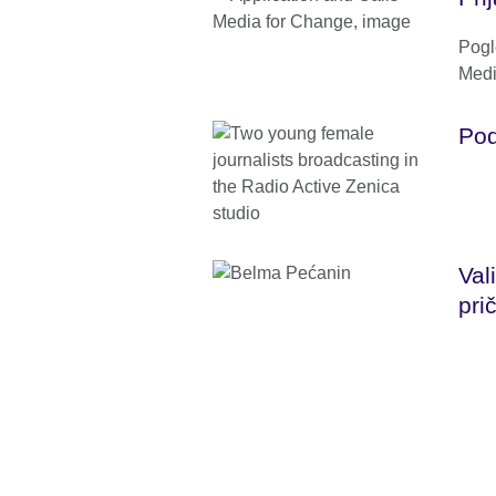
Pogl
Medi
Pod
Val
pri