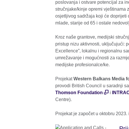
poslovanja i ostvare potencijal za i
stručnjake/kinje opremi vještinama z
osjetljivog sadržaja koji će doprijeti
mlade, starije od 65 i ostale nedovo
Kroz naše grantove, medijski stručn
pristup nizu aktivnosti, uključujući
Excellence”, lokalnu i regionalnu sar
umrežavanje i mogućnosti za razmje
medijske profesionalce/ke.
Projekat
Western Balkans Media f
provodi British Council u saradnji s
Thomson Foundation
i
INTRA
Centre).
Projekat je započet u oktobru 2023. 
Pri