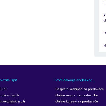
"
P
s
D
N
oložite ispit
Podučavanje engleskog
ELTS
Besplatni webinari za predavače
trukovni ispiti
Online resursi za nastavnike
niverzitetski ispiti
Online kursevi za predavače