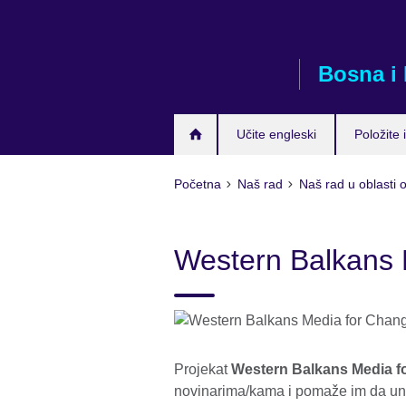
Skip
to
main
Bosna i
content
Učite engleski
Položite i
Početna
Naš rad
Naš rad u oblasti 
Western Balkans 
Projekat
Western Balkans Media f
novinarima/kama i pomaže im da unap