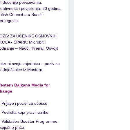
ri decenije povezivanja,
reativnosti i povjerenja: 30 godina
ritish Council-a u Bosni i
ercegovini
OZIV ZA UČENIKE OSNOVNIH
KOLA - SPARK: Microbit i
odiranje – Nauči, Kreiraj, Osvoji!
okreni svoju zajednicu – poziv za
rednjoškolce iz Mostara
estern Balkans Media for
hange
Prijave i pozivi za učešće
Podrška koja pravi razliku
Validation Booster Programme:
spješne priče