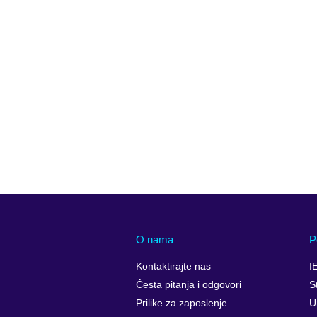
O nama
P
Kontaktirajte nas
I
Česta pitanja i odgovori
S
Prilike za zaposlenje
U