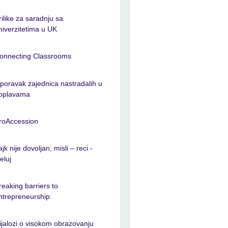
rilike za saradnju sa
niverzitetima u UK
onnecting Classrooms
poravak zajednica nastradalih u
oplavama
roAccession
ajk nije dovoljan, misli – reci -
jeluj
reaking barriers to
ntrepreneurship
ijalozi o visokom obrazovanju