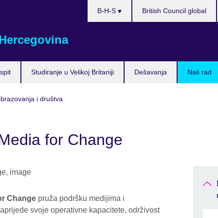
Choose
B-H-S
British Council global
your
language
 Hercegovina
spit
Studiranje u Velikoj Britaniji
Dešavanja
Naš rad
obrazovanja i društva
Media for Change
or Change
pruža podršku medijima i
rijede svoje operativne kapacitete, održivost