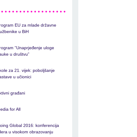
rogram EU za mlade državne
lužbenike u BiH
rogram “Unaprjeđenje uloge
auke u društvu”
kole za 21. vijek: poboljšanje
astave u učionici
ktivni građani
edia for All
oing Global 2016: konferencija
idera u visokom obrazovanju