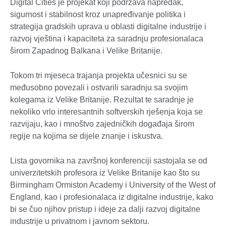
Digital Cities je projekat koji podržava napredak,
sigurnost i stabilnost kroz unapređivanje politika i
strategija gradskih uprava u oblasti digitalne industrije i
razvoj vještina i kapaciteta za saradnju profesionalaca
širom Zapadnog Balkana i Velike Britanije.
Tokom tri mjeseca trajanja projekta učesnici su se
međusobno povezali i ostvarili saradnju sa svojim
kolegama iz Velike Britanije. Rezultat te saradnje je
nekoliko vrlo interesantnih softverskih rješenja koja se
razvijaju, kao i mnoštvo zajedničkih događaja širom
regije na kojima se dijele znanje i iskustva.
Lista govornika na završnoj konferenciji sastojala se od
univerzitetskih profesora iz Velike Britanije kao što su
Birmingham Ormiston Academy i University of the West of
England, kao i profesionalaca iz digitalne industrije, kako
bi se čuo njihov pristup i ideje za dalji razvoj digitalne
industrije u privatnom i javnom sektoru.