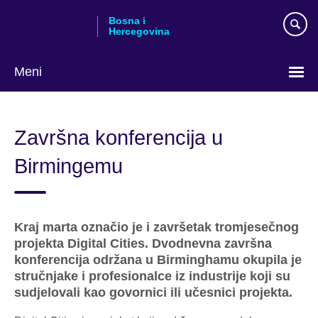
Skip
Bosna i
to
Hercegovina
main
content
Meni
Choose
your
Završna konferencija u
language
Birmingemu
Kraj marta označio je i završetak tromjesečnog
projekta Digital Cities. Dvodnevna završna
konferencija održana u Birminghamu okupila je
stručnjake i profesionalce iz industrije koji su
sudjelovali kao govornici ili učesnici projekta.