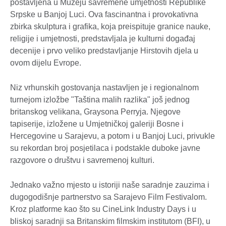
postavljena u Muzeju savremene umjetnosti Republike
Srpske u Banjoj Luci. Ova fascinantna i provokativna
zbirka skulptura i grafika, koja preispituje granice nauke,
religije i umjetnosti, predstavljala je kulturni događaj
decenije i prvo veliko predstavljanje Hirstovih djela u
ovom dijelu Evrope.
Niz vrhunskih gostovanja nastavljen je i regionalnom
turnejom izložbe "Taština malih razlika" još jednog
britanskog velikana, Graysona Perryja. Njegove
tapiserije, izložene u Umjetničkoj galeriji Bosne i
Hercegovine u Sarajevu, a potom i u Banjoj Luci, privukle
su rekordan broj posjetilaca i podstakle duboke javne
razgovore o društvu i savremenoj kulturi.
Jednako važno mjesto u istoriji naše saradnje zauzima i
dugogodišnje partnerstvo sa Sarajevo Film Festivalom.
Kroz platforme kao što su CineLink Industry Days i u
bliskoj saradnji sa Britanskim filmskim institutom (BFI), u