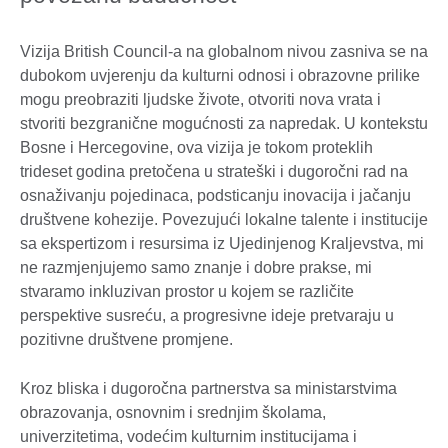
Vizija British Council-a na globalnom nivou zasniva se na
dubokom uvjerenju da kulturni odnosi i obrazovne prilike
mogu preobraziti ljudske živote, otvoriti nova vrata i
stvoriti bezgranične mogućnosti za napredak. U kontekstu
Bosne i Hercegovine, ova vizija je tokom proteklih
trideset godina pretočena u strateški i dugoročni rad na
osnaživanju pojedinaca, podsticanju inovacija i jačanju
društvene kohezije. Povezujući lokalne talente i institucije
sa ekspertizom i resursima iz Ujedinjenog Kraljevstva, mi
ne razmjenjujemo samo znanje i dobre prakse, mi
stvaramo inkluzivan prostor u kojem se različite
perspektive susreću, a progresivne ideje pretvaraju u
pozitivne društvene promjene.
Kroz bliska i dugoročna partnerstva sa ministarstvima
obrazovanja, osnovnim i srednjim školama,
univerzitetima, vodećim kulturnim institucijama i