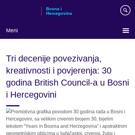
Skip
Bosna i
to
Hercegovina
main
content
Meni
Choose
your
Tri decenije povezivanja,
language
kreativnosti i povjerenja: 30
godina British Council-a u Bosni
i Hercegovini