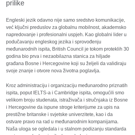
prilike
Engleski jezik odavno nije samo sredstvo komunikacije,
već ključni preduslov za globalnu mobilnost, akademsko
napredovanje i profesionalni uspjeh. Kao globalni lider u
podučavanju engleskog jezika i sprovođenju
međunarodnih ispita, British Council je tokom proteklih 30
godina bio prva i nezaobilazna stanica za hiljade
građana Bosne i Hercegovine koji su željeli da validiraju
svoje znanje i otvore nova životna poglavlja.
Kroz administraciju i organizaciju međunarodno priznatih
ispita, poput IELTS-a i Cambridge ispita, omogućili smo
velikom broju studenata, istraživača i stručnjaka iz Bosne
i Hercegovine da ispune stroge kriterijume za upis na
prestižne britanske i svjetske univerzitete, kao i da
ostvare pravo na rad u međunarodnim kompanijama.
Naša uloga se ogledala i u stalnom podizanju standarda