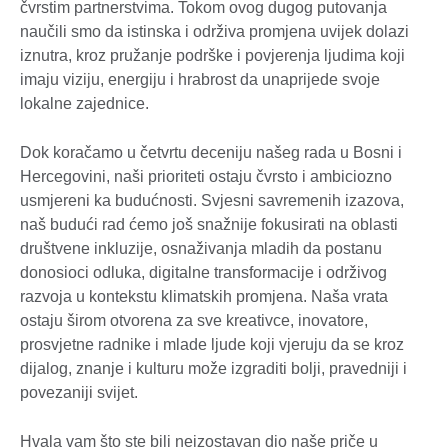
čvrstim partnerstvima. Tokom ovog dugog putovanja
naučili smo da istinska i održiva promjena uvijek dolazi
iznutra, kroz pružanje podrške i povjerenja ljudima koji
imaju viziju, energiju i hrabrost da unaprijede svoje
lokalne zajednice.
Dok koračamo u četvrtu deceniju našeg rada u Bosni i
Hercegovini, naši prioriteti ostaju čvrsto i ambiciozno
usmjereni ka budućnosti. Svjesni savremenih izazova,
naš budući rad ćemo još snažnije fokusirati na oblasti
društvene inkluzije, osnaživanja mladih da postanu
donosioci odluka, digitalne transformacije i održivog
razvoja u kontekstu klimatskih promjena. Naša vrata
ostaju širom otvorena za sve kreativce, inovatore,
prosvjetne radnike i mlade ljude koji vjeruju da se kroz
dijalog, znanje i kulturu može izgraditi bolji, pravedniji i
povezaniji svijet.
Hvala vam što ste bili neizostavan dio naše priče u