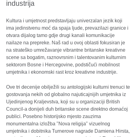
industrija
Kultura i umjetnost predstavljaju univerzalan jezik koji
ima jedinstvenu moć da spaja ljude, prevazilazi granice i
otvara dijalog tamo gdje drugi kanali komunikacije
nailaze na prepreke. Naš rad u ovoj oblasti fokusiran je
na strateško umrežavanje vibrantne britanske kreativne
scene sa bogatim, raznovrsnim i talentovanim kulturnim
sektorom Bosne i Hercegovine, podstičući mobilnost
umjetnika i ekonomski rast kroz kreativne industrije.
Ove tri decenije obilježili su antologijski kulturni trenuci te
gostovanja nekih od globalno najuticajnijih umjetnika iz
Ujedinjenog Kraljevstva, koji su u organizaciji British
Council-a donijeli duh britanske scene direktno domaćoj
publici. Posebno historijsko mjesto zauzima
monumentalna izložba "Nova religija" vizuelnog
umjetnika i dobitnika Turnerove nagrade Damiena Hirsta,