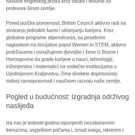
nastave engleskog jezika kroz obuke i resurse za
profesore širom zemlje.
Pored jezičke pismenosti, British Council aktivno radi na
stvaranju jednakih šansi i uklanjanju barijera. Kroz
globalne programe stipendiranja, sa posebnim
naglaskom na inicijative poput Women in STEM, aktivno
podržavamo i osnažujemo djevojke i žene iz Bosne i
Hercegovine da grade karijere u nauci, tehnologiji,
inženjerstvu i matematici na vodećim institucijama u
Ujedinjenom Kraljevstvu, čime direktno doprinosimo
rodnoj ravnopravnosti i naučnom razvoju naše zemlje.
Pogled u budućnost: Izgradnja održivog
naslijeđa
Iza nas je trideset godina ispunjenih nezaboravnim
trenucima, uspješnim pričama i, iznad svega, iskrenim i