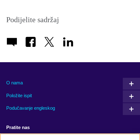
Podijelite sadržaj
O nama
Položite ispit
Podučavanje engleskog
Pratite nas