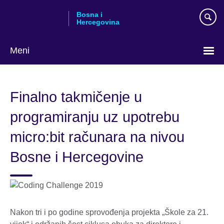
Skip
Bosna i
to
Hercegovina
main
content
Meni
Choose
your
Finalno takmičenje u
language
programiranju uz upotrebu
micro:bit računara na nivou
Bosne i Hercegovine
Nakon tri i po godine sprovođenja projekta „Škole za 21.