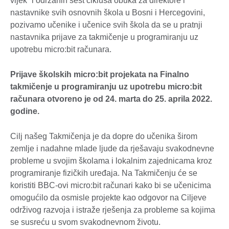
vijek“ i održanih šest ciklusa obuka za direktore i
nastavnike svih osnovnih škola u Bosni i Hercegovini,
pozivamo učenike i učenice svih škola da se u pratnji
nastavnika prijave za takmičenje u programiranju uz
upotrebu micro:bit računara.
Prijave školskih micro:bit projekata na Finalno
takmičenje u programiranju uz upotrebu micro:bit
računara otvoreno je od 24. marta do 25. aprila 2022.
godine.
Cilj našeg Takmičenja je da dopre do učenika širom
zemlje i nadahne mlade ljude da rješavaju svakodnevne
probleme u svojim školama i lokalnim zajednicama kroz
programiranje fizičkih uređaja. Na Takmičenju će se
koristiti BBC-ovi micro:bit računari kako bi se učenicima
omogućilo da osmisle projekte kao odgovor na Ciljeve
održivog razvoja i istraže rješenja za probleme sa kojima
se susreću u svom svakodnevnom životu.