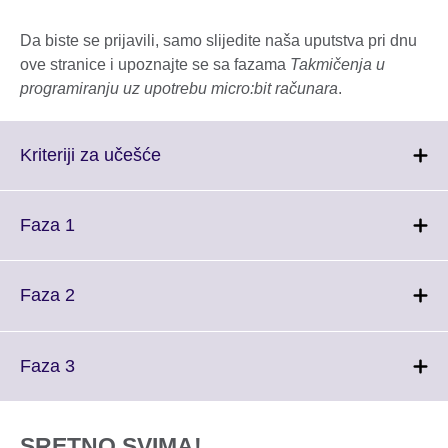
Da biste se prijavili, samo slijedite naša uputstva pri dnu
ove stranice i upoznajte se sa fazama
Takmičenja u
programiranju uz upotrebu micro:bit računara
.
Click
Kriteriji za učešće
to
expand.
More
Click
Faza 1
information
to
available.
expand.
More
Click
Faza 2
information
to
available.
expand.
More
Click
Faza 3
information
to
available.
expand.
More
SRETNO SVIMA!