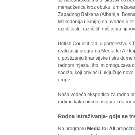
menadžerica kroz obuku, umrežavanj
Zapadnog Balkana (Albanija, Bosna
Makedonija i Srbija) na uvođenju etič
različitosti i različitih mišljenja njih
British Council radi u partnerstvu s
realizaciji programa Media for All k
u postizanju finansijske i strukturn
radnom mjestu, što im omogućava da pro
sadržaj koji privlači i uključuje nov
grupe.
Naša vodeća ekspertica za rodna pit
radimo kako bismo osigurali da rod
Rodna istraživanja- gdje se t
Na programu
Media for All
prepozna