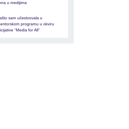
ena u medijima
ašto sam učestvovala u
entorskom programu u okviru
nicijative “Media for All”