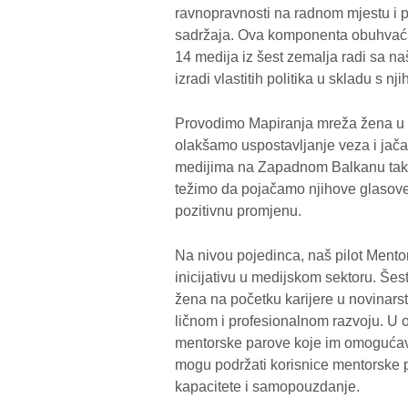
ravnopravnosti na radnom mjestu i p
sadržaja. Ova komponenta obuhvaća
14 medija iz šest zemalja radi sa 
izradi vlastitih politika u skladu s n
Provodimo Mapiranja mreža žena u 
olakšamo uspostavljanje veza i jač
medijima na Zapadnom Balkanu tako š
težimo da pojačamo njihove glasove,
pozitivnu promjenu.
Na nivou pojedinca, naš pilot Mento
inicijativu u medijskom sektoru. Šest
žena na početku karijere u novinars
ličnom i profesionalnom razvoju. U o
mentorske parove koje im omogućava
mogu podržati korisnice mentorske pod
kapacitete i samopouzdanje.