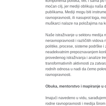
komponenta politika, već i sama po
moćan cilj, jer mediji oblikuju naša 
publikama. Mediji mogu biti instrum
ravnopravnosti, ili nasuprot toga, m
muškarci nalaze na položajima na k
Naše istraživanje u sektoru medija
neravnopravnosti i različitih vidova n
politike, procese, sisteme podrške i 
neadekvatnim prepoznavanjem konkr
provedenog istraživanja i analize tr
transformativnih aktivnosti za zatva
rodnih odnosa u nadi da ćemo pokren
ravnopravnosti.
Obuka, mentorstvo i mapiranje u 
Imajući navedeno u vidu, sarađujem
rodne ravnopravnosti i medija širom 