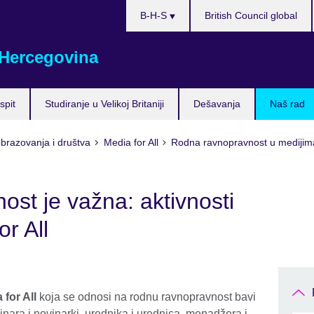
Choose
B-H-S
British Council global
your
language
 Hercegovina
spit
Studiranje u Velikoj Britaniji
Dešavanja
Naš rad
obrazovanja i društva
Media for All
Rodna ravnopravnost u medijim
st je važna: aktivnosti
r All
 for All
koja se odnosi na rodnu ravnopravnost bavi
nara i novinarki, urednika i urednica, menadžera i