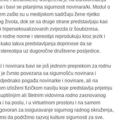
a i bavi se pitanjima sigurnosti novinara/ki. Modul o
jem zašto su u medijskom sadržaju žene rijetko
g života, dok se sa druge strane predstavljaju kao
li hiperseksualizovanih zvijezda iz šoubiznisa.
rodne norme i stereotipi reprodukuju kroz jezik i
i kako takva predstavljanja doprinose da se
h stereotipa uz dugoročne društvene posljedice.
i i novinara bavi se još jednom preprekom za rodnu
 je čvrsto povezana sa sigurnošću novinara i
podjednako pogađa novinarke i novinare, ali na
m izloženi fizičkom nasilju koje predstavlja prijetnju
suptilnijim ali štetnim vidovima rodno zasnovanog
a i na poslu, i u virtuelnom prostoru i na samom
dgovoran za osiguravanje sigurnog radnog okruženja,
mo da podržimo razvoj kulture sigurnosti za sve.