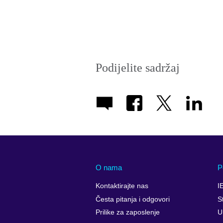
Podijelite sadržaj
O nama
P
Kontaktirajte nas
I
Česta pitanja i odgovori
S
Prilike za zaposlenje
U