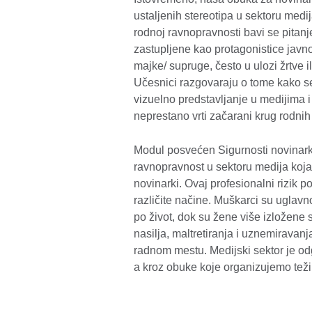
ustaljenih stereotipa u sektoru medij
rodnoj ravnopravnosti bavi se pitan
zastupljene kao protagonistice javno
majke/ supruge, često u ulozi žrtve i
Učesnici razgovaraju o tome kako se 
vizuelno predstavljanje u medijima 
neprestano vrti začarani krug rodni
Modul posvećen Sigurnosti novinark
ravnopravnost u sektoru medija koja
novinarki. Ovaj profesionalni rizik 
različite načine. Muškarci su uglavno
po život, dok su žene više izložene 
nasilja, maltretiranja i uznemiravanj
radnom mestu. Medijski sektor je o
a kroz obuke koje organizujemo teži