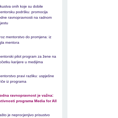
skustva onih koje su dobile
entorsku podršku: promocija
odne ravnopravnosti na radnom
jestu
roz mentorstvo do promjena: iz
gla mentora
entorski pilot program za žene na
očetku karijere u medijima
entorstvo pravi razliku: uspješne
riče iz programa
odna ravnopravnost je važna:
ktivnosti programa Media for All
ašto je neprocjenjivo prisustvo