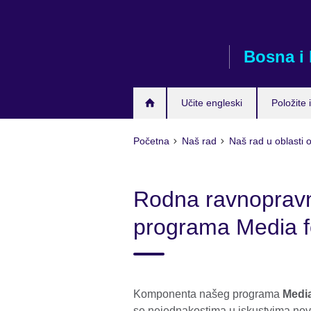
Skip
to
main
Bosna i
content
Učite engleski
Položite i
Početna
Naš rad
Naš rad u oblasti 
Rodna ravnopravno
programa Media fo
Komponenta našeg programa
Media
se nejednakostima u iskustvima novi