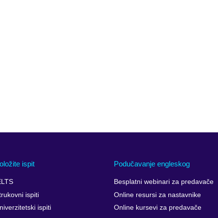
oložite ispit
Podučavanje engleskog
ELTS
Besplatni webinari za predavače
trukovni ispiti
Online resursi za nastavnike
niverzitetski ispiti
Online kursevi za predavače