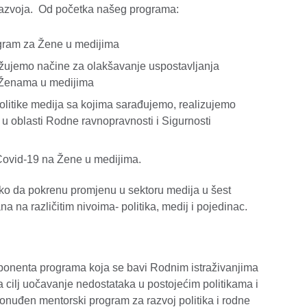
 razvoja. Od početka našeg programa:
ogram za Žene u medijima
ažujemo načine za olakšavanje uspostavljanja
u Ženama u medijima
politike medija sa kojima sarađujemo, realizujemo
a u oblasti Rodne ravnopravnosti i Sigurnosti
 Covid-19 na Žene u medijima.
ako da pokrenu promjenu u sektoru medija u šest
 na različitim nivoima- politika, medij i pojedinac.
mponenta programa koja se bavi Rodnim istraživanjima
za cilj uočavanje nedostataka u postojećim politikama i
ponuđen mentorski program za razvoj politika i rodne