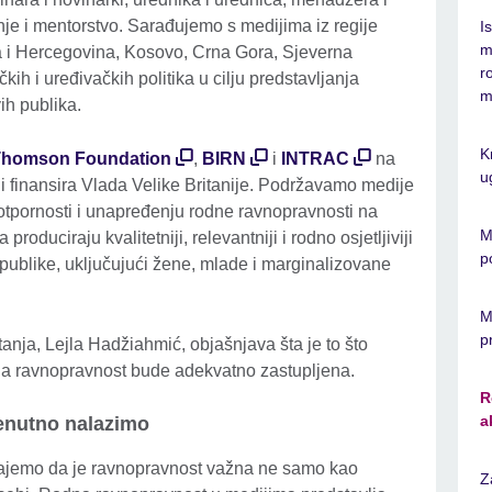
e i mentorstvo. Sarađujemo s medijima iz regije
I
m
 i Hercegovina, Kosovo, Crna Gora, Sjeverna
r
kih i uređivačkih politika u cilju predstavljanja
m
ovih publika.
K
Thomson Foundation
,
BIRN
i
INTRAC
na
u
oji finansira Vlada Velike Britanije. Podržavamo medije
e otpornosti i unapređenju rodne ravnopravnosti na
M
duciraju kvalitetniji, relevantniji i rodno osjetljiviji
p
e publike, uključujući žene, mlade i marginalizovane
M
p
anja, Lejla Hadžiahmić, objašnjava šta je to što
na ravnopravnost bude adekvatno zastupljena.
R
a
renutno nalazimo
jemo da je ravnopravnost važna ne samo kao
Z