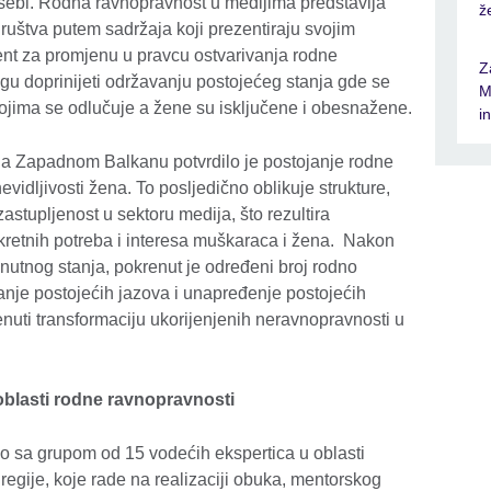
 sebi. Rodna ravnopravnost u medijima predstavlja
ž
društva putem sadržaja koji prezentiraju svojim
ent za promjenu u pravcu ostvarivanja rodne
Z
ogu doprinijeti održavanju postojećeg stanja gde se
M
ojima se odlučuje a žene su isključene i obesnažene.
i
 na Zapadnom Balkanu potvrdilo je postojanje rodne
evidljivosti žena. To posljedično oblikuje strukture,
zastupljenost u sektoru medija, što rezultira
etnih potreba i interesa muškaraca i žena. Nakon
enutnog stanja, pokrenut je određeni broj rodno
ranje postojećih jazova i unapređenje postojećih
uti transformaciju ukorijenjenih neravnopravnosti u
oblasti rodne ravnopravnosti
o sa grupom od 15 vodećih ekspertica u oblasti
regije, koje rade na realizaciji obuka, mentorskog