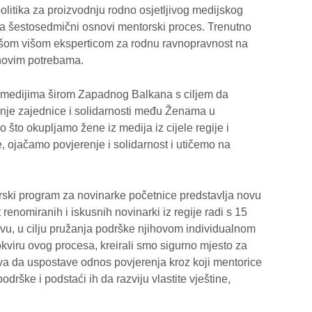
olitika za proizvodnju rodno osjetljivog medijskog
 šestosedmični osnovi mentorski proces. Trenutno
našom višom eksperticom za rodnu ravnopravnost na
jihovim potrebama.
medijima širom Zapadnog Balkana s ciljem da
anje zajednice i solidarnosti među Ženama u
to okupljamo žene iz medija iz cijele regije i
 ojačamo povjerenje i solidarnost i utičemo na
rski program za novinarke početnice predstavlja novu
 renomiranih i iskusnih novinarki iz regije radi s 15
tvu, u cilju pružanja podrške njihovom individualnom
kviru ovog procesa, kreirali smo sigurno mjesto za
 da uspostave odnos povjerenja kroz koji mentorice
rške i podstaći ih da razviju vlastite vještine,