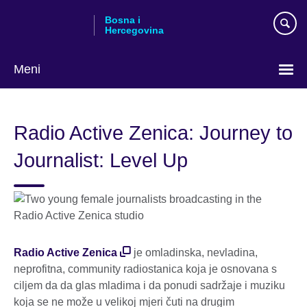
Skip
Bosna i
to
Hercegovina
main
content
Meni
Choose
your
Radio Active Zenica: Journey to
language
Journalist: Level Up
Radio Active Zenica
je omladinska, nevladina,
neprofitna, community radiostanica koja je osnovana s
ciljem da da glas mladima i da ponudi sadržaje i muziku
koja se ne može u velikoj mjeri čuti na drugim