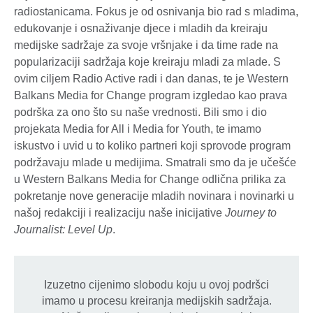
radiostanicama. Fokus je od osnivanja bio rad s mladima,
edukovanje i osnaživanje djece i mladih da kreiraju
medijske sadržaje za svoje vršnjake i da time rade na
popularizaciji sadržaja koje kreiraju mladi za mlade. S
ovim ciljem Radio Active radi i dan danas, te je Western
Balkans Media for Change program izgledao kao prava
podrška za ono što su naše vrednosti. Bili smo i dio
projekata Media for All i Media for Youth, te imamo
iskustvo i uvid u to koliko partneri koji sprovode program
podržavaju mlade u medijima. Smatrali smo da je učešće
u Western Balkans Media for Change odlična prilika za
pokretanje nove generacije mladih novinara i novinarki u
našoj redakciji i realizaciju naše inicijative
Journey to
Journalist: Level Up
.
Izuzetno cijenimo slobodu koju u ovoj podršci
imamo u procesu kreiranja medijskih sadržaja.