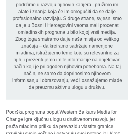
podržimo u razvoju njihovih karijera i pružimo im
alate i znanja koja će im omogućiti da se dalje
profesionalno razvijaju. S druge strane, svjesni smo
da je u Bosni i Hercegovini veoma mali procenat
omladinskih programa u bilo kojoj vrsti medija.
Zbog toga smatramo da je naša misija od velikog
značaja – da kreiramo sadržaje namenjene
mladima, istražujemo teme koje su relevantne za
njih, i prezentujemo im te informacije na objektivan
način koji je prilagođen njihovim potrebama. Na taj
način, ne samo da doprinosimo njihovom
informisanju i obrazovanju, već i osnažujemo mlade
da preuzmu aktivnu ulogu u društvu.
Podrška programa poput Western Balkans Media for
Change igra ključnu ulogu u društvenom razvoju jer
pruža mladima priliku da prevaziđu vlastite granice,
razvijaju svoje veštine i ostvaruju svoj potencijal. Kroz