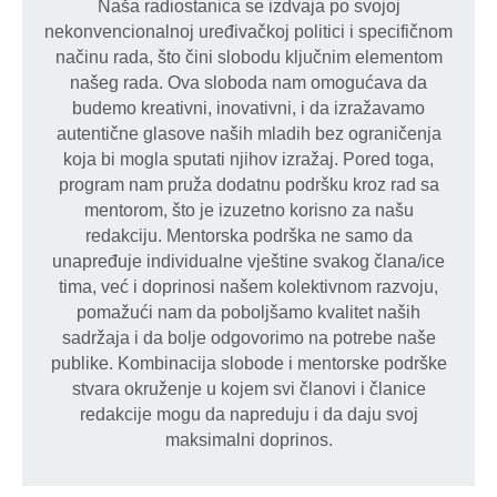
Naša radiostanica se izdvaja po svojoj
nekonvencionalnoj uređivačkoj politici i specifičnom
načinu rada, što čini slobodu ključnim elementom
našeg rada. Ova sloboda nam omogućava da
budemo kreativni, inovativni, i da izražavamo
autentične glasove naših mladih bez ograničenja
koja bi mogla sputati njihov izražaj. Pored toga,
program nam pruža dodatnu podršku kroz rad sa
mentorom, što je izuzetno korisno za našu
redakciju. Mentorska podrška ne samo da
unapređuje individualne vještine svakog člana/ice
tima, već i doprinosi našem kolektivnom razvoju,
pomažući nam da poboljšamo kvalitet naših
sadržaja i da bolje odgovorimo na potrebe naše
publike. Kombinacija slobode i mentorske podrške
stvara okruženje u kojem svi članovi i članice
redakcije mogu da napreduju i da daju svoj
maksimalni doprinos.