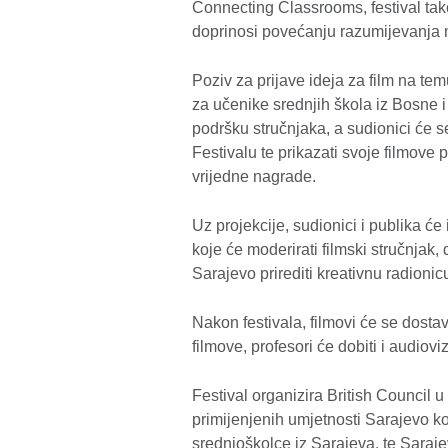
Connecting Classrooms, festival tako
doprinosi povećanju razumijevanja
Poziv za prijave ideja za film na te
za učenike srednjih škola iz Bosne i
podršku stručnjaka, a sudionici će s
Festivalu te prikazati svoje filmove 
vrijedne nagrade.
Uz projekcije, sudionici i publika će 
koje će moderirati filmski stručnjak,
Sarajevo prirediti kreativnu radionic
Nakon festivala, filmovi će se dost
filmove, profesori će dobiti i audiov
Festival organizira British Council
primijenjenih umjetnosti Sarajevo ko
srednjoškolce iz Sarajeva, te Saraje