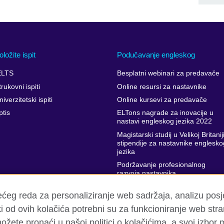
oložite ispit
Podučavanje engleskog
ELTS
Besplatni webinari za predavače
trukovni ispiti
Online resursi za nastavnike
niverzitetski ispiti
Online kursevi za predavače
ptis
ELTons nagrade za inovacije u
nastavi engleskog jezika 2022
Magistarski studij u Velikoj Britaniji
stipendije za nastavnike englesko
jezika
Podržavanje profesionalnog
razvoja nastavnika
Projekti stručnog usavršavanja za
rećeg reda za personaliziranje web sadržaja, analizu pos
nastavnike engleskog jezika
 od ovih kolačića potrebni su za funkcioniranje web stran
ožete pronaći u našoj politici o kolačićima, a svoj izbor 