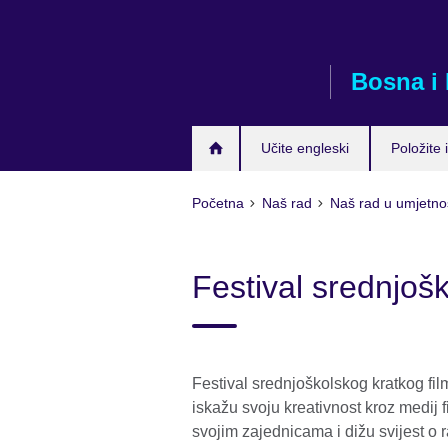
Skip
to
main
Bosna i
content
Učite engleski
Položite i
Početna
Naš rad
Naš rad u umjetno
Festival srednjoš
Festival srednjoškolskog kratkog fil
iskažu svoju kreativnost kroz medij f
svojim zajednicama i dižu svijest o 