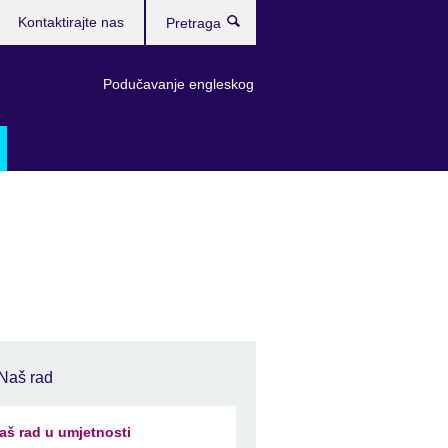
Kontaktirajte nas
Pretraga
Podučavanje engleskog
Naš rad
aš rad u umjetnosti