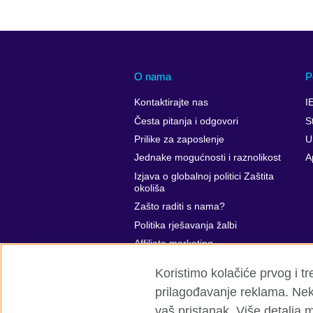
O nama
P
Kontaktirajte nas
I
Česta pitanja i odgovori
S
Prilike za zaposlenje
U
Jednake mogućnosti i raznolikost
A
Izjava o globalnoj politici Zaštita
okoliša
Zašto raditi s nama?
Politika rješavanja žalbi
Affiliate marketing
Koristimo kolačiće prvog i t
prilagođavanje reklama. Neki
vaš pristanak. Više detalja m