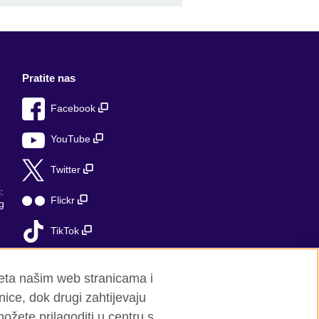
Pratite nas
Facebook
YouTube
Twitter
:
Flickr
g
TikTok
jeta našim web stranicama i
ice, dok drugi zahtijevaju
možete prilagoditi u centru s