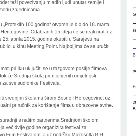
đer teži povezivanju mladih ljudi unutar zemlje i
 među zajednicama.
G
mu „Proteklih 100 godina“ otvoren je bio do 18. marta
s
 Hercegovine. Odabranih 15 ideja će se realizirati uz
e 25. aprila 2015. godine okupiti u Sarajevu na
publici u kinu Meeting Point. Najboljima će se uručiti
B
imati priliku uključiti se u razgovore poslije filmova
p
 dok će Srednja škola primijenjenih umjetnosti
u za sve sudionike Festivala.
F
aviti srednjim školama širom Bosne i Hercegovine; uz
2
izualni priručnik za korištenje filma u obrazovne svrhe.
B
 u suradnji s našim partnerima Srednjom školom
ja već dvije godine organizira festival za
vo Film Festivalom, a uz podršku Microsofta BiH i