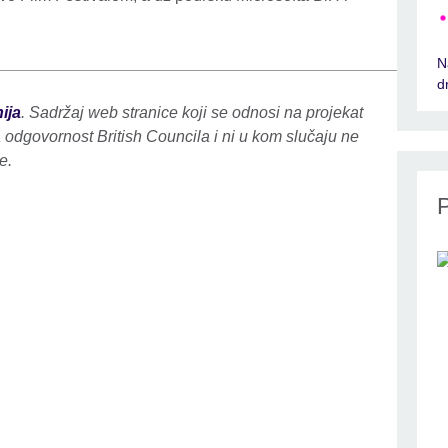
N
_____________________________________________
d
ija
. Sadržaj web stranice koji se odnosi na projekat
a odgovornost British Councila i ni u kom slučaju ne
e.
P