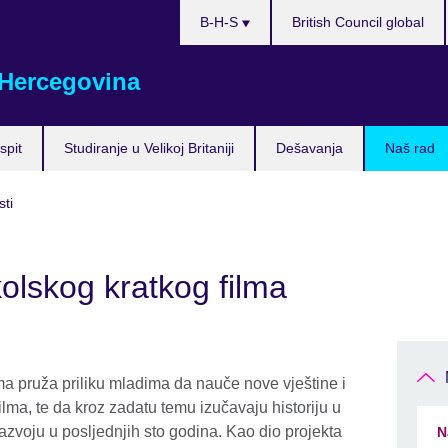
Choose
B-H-S
British Council global
your
language
 Hercegovina
spit
Studiranje u Velikoj Britaniji
Dešavanja
Naš rad
sti
kolskog kratkog filma
ma pruža priliku mladima da nauče nove vještine i
ilma, te da kroz zadatu temu izučavaju historiju u
razvoju u posljednjih sto godina. Kao dio projekta
N