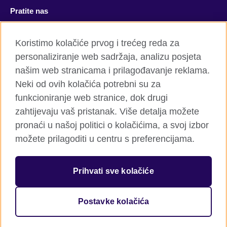
Pratite nas
Facebook
YouTube
Koristimo kolačiće prvog i trećeg reda za
personaliziranje web sadržaja, analizu posjeta
Twitter
Flickr
našim web stranicama i prilagođavanje reklama.
TikTok
Neki od ovih kolačića potrebni su za
funkcioniranje web stranice, dok drugi
zahtijevaju vaš pristanak. Više detalja možete
pronaći u našoj politici o kolačićima, a svoj izbor
British Council global
možete prilagoditi u centru s preferencijama.
Privatnost i uslovi
Kolačići
Prihvati sve kolačiće
Sitemap
Postavke kolačića
© 2026 British Council