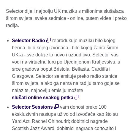
Selector dijeli najbolju UK muziku s milionima slušalaca
širom svijeta, svake sedmice - online, putem videa i preko
radija.
Selector Radio
reprodukuje muziku bilo kojeg
benda, bilo kojeg izvođača i bilo kojeg žanra širom
UK-a - sve dok je to novo i uzbudljivo. Selector vas
vodi na virtuelnu turu po Ujedinjenom Kraljevstvu, u
srce gradova poput Bristola, Belfasta, Cardiffa i
Glasgowa. Selector se emituje preko radio stanice
širom svijeta, a ako ga nema na radiju tamo gdje se
nalazite, najnoviju emisiju možete
slušati online svakog petka
.
Selector Sessions
vam donosi preko 100
ekskluzivnih nastupa uživo od izvođača kao što su
Yard Act; Rachel Chinouriri; dobitnici nagrade
Scottish Jazz Award, dobitnici nagrada corto.alto i