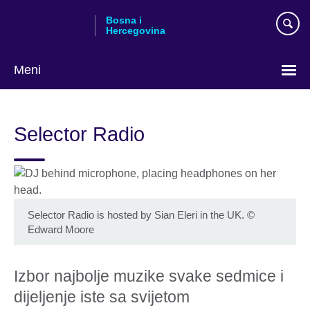
Skip
Bosna i
to
Hercegovina
main
content
Meni
Choose
your
Selector Radio
language
Selector Radio is hosted by Sian Eleri in the UK.
©
Edward Moore
Izbor najbolje muzike svake sedmice i
dijeljenje iste sa svijetom