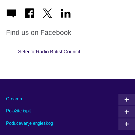
Find us on Facebook
SelectorRadio.BritishCouncil
O nama
Položite ispit
Podučavanje engleskog