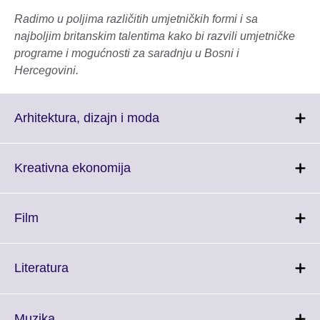
Radimo u poljima različitih umjetničkih formi i sa
najboljim britanskim talentima kako bi razvili umjetničke
programe i mogućnosti za saradnju u Bosni i
Hercegovini.
Click
Arhitektura, dizajn i moda
to
expand.
More
Click
Kreativna ekonomija
information
to
available.
expand.
More
Click
Film
information
to
available.
expand.
More
Click
Literatura
information
to
available.
expand.
More
Click
Muzika