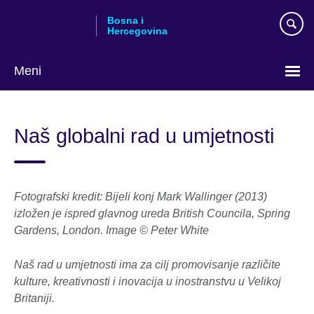
Skip
Bosna i
to
Hercegovina
main
content
Meni
Choose
your
Naš globalni rad u umjetnosti
language
Fotografski kredit: Bijeli konj Mark Wallinger (2013)
izložen je ispred glavnog ureda British Councila, Spring
Gardens, London. Image © Peter White
Naš rad u umjetnosti ima za cilj promovisanje različite
kulture, kreativnosti i inovacija u inostranstvu u Velikoj
Britaniji.