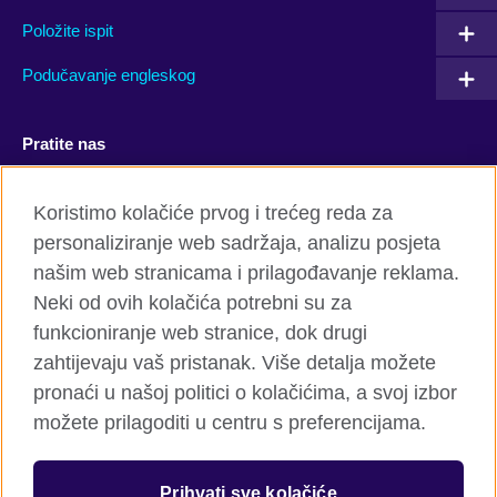
Položite ispit
Podučavanje engleskog
Pratite nas
Facebook
YouTube
Koristimo kolačiće prvog i trećeg reda za
personaliziranje web sadržaja, analizu posjeta
Twitter
Flickr
našim web stranicama i prilagođavanje reklama.
TikTok
Neki od ovih kolačića potrebni su za
funkcioniranje web stranice, dok drugi
zahtijevaju vaš pristanak. Više detalja možete
pronaći u našoj politici o kolačićima, a svoj izbor
British Council global
možete prilagoditi u centru s preferencijama.
Privatnost i uslovi
Kolačići
Prihvati sve kolačiće