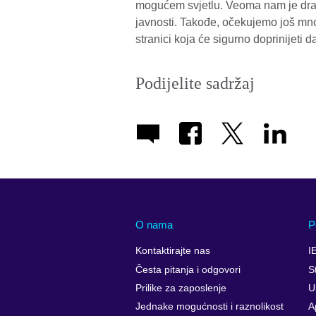
mogućem svjetlu. Veoma nam je drago
javnosti. Takođe, očekujemo još m
stranici koja će sigurno doprinijeti 
Podijelite sadržaj
O nama
P
Kontaktirajte nas
I
Česta pitanja i odgovori
S
Prilike za zaposlenje
U
Jednake mogućnosti i raznolikost
A