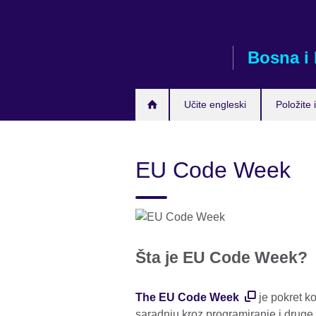
Skip
to
main
Bosna i
content
Učite engleski
Položite i
EU Code Week
Šta je EU Code Week?
The EU Code Week
je pokret ko
saradnju kroz programiranje i druge