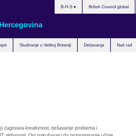
Choose
B-H-S
British Council global
your
language
 Hercegovina
spit
Studiranje u Velikoj Britaniji
Dešavanja
Naš rad
ji zagovara kreativnost, rješavanje problema i
 IT aktivnosti. Oni pokušavaju da programiranje učine