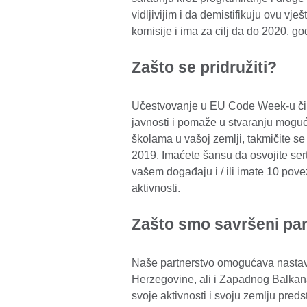
vidljivijim i da demistifikuju ovu vj
komisije i ima za cilj da do 2020. 
Zašto se pridružiti?
Učestvovanje u EU Code Week-u čini 
javnosti i pomaže u stvaranju mogu
školama u vašoj zemlji, takmičite se 
2019. Imaćete šansu da osvojite sert
vašem događaju i / ili imate 10 povez
aktivnosti.
Zašto smo savršeni pa
Naše partnerstvo omogućava nastav
Herzegovine, ali i Zapadnog Balkana 
svoje aktivnosti i svoju zemlju pre