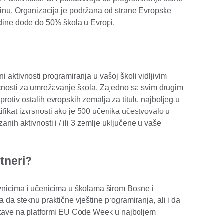
eštinu. Organizacija je podržana od strane Evropske
godine dođe do 50% škola u Evropi.
aktivnosti programiranja u vašoj školi vidljivim
ćnosti za umrežavanje škola. Zajedno sa svim drugim
protiv ostalih evropskih zemalja za titulu najboljeg u
ifikat izvrsnosti ako je 500 učenika učestvovalo u
anih aktivnosti i / ili 3 zemlje uključene u vaše
rtneri?
nicima i učenicima u školama širom Bosne i
da steknu praktične vještine programiranja, ali i da
dstave na platformi EU Code Week u najboljem