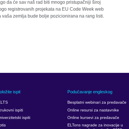
 da će sav naš rad biti mnogo pristupačniji široj
nogo registrovanih projekata na EU Code Week web
da vaša zemlja bude bolje pozicionirana na rang listi.
oložite ispit
Podučavanje engleskog
ELTS
Besplatni webinari za predavače
trukovni ispiti
Online resursi za nastavnike
niverzitetski ispiti
Online kursevi za predavače
ptis
ELTons nagrade za inovacije u