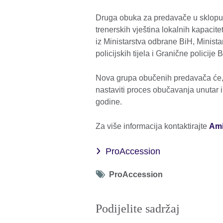
Druga obuka za predavače u sklopu 
trenerskih vještina lokalnih kapacitet
iz Ministarstva odbrane BiH, Minista
policijskih tijela i Granične policije 
Nova grupa obučenih predavača će, 
nastaviti proces obučavanja unutar i
godine.
Za više informacija kontaktirajte
Ami
ProAccession
Tag
ProAccession
icon
Podijelite sadržaj