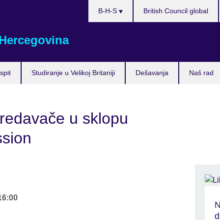
Choose
B-H-S
British Council global
your
language
 Hercegovina
spit
Studiranje u Velikoj Britaniji
Dešavanja
Naš rad
redavače u sklopu
ssion
16:00
N
d