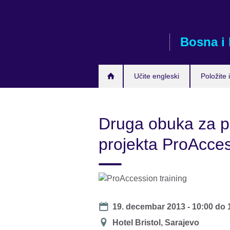
Skip
to
main
Bosna i
content
Učite engleski
Položite i
Druga obuka za p
projekta ProAcce
Date
19. decembar 2013 -
10:00
do
Lokacija
Hotel Bristol, Sarajevo