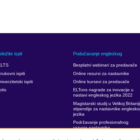
oložite ispit
Podučavanje engleskog
ELTS
Besplatni webinari za predavače
trukovni ispiti
Online resursi za nastavnike
niverzitetski ispiti
Online kursevi za predavače
ptis
ELTons nagrade za inovacije u
nastavi engleskog jezika 2022
Magistarski studij u Velikoj Britaniji
stipendije za nastavnike englesko
jezika
Podržavanje profesionalnog
razvoja nastavnika
Projekti stručnog usavršavanja za