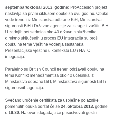
septembar/oktobar 2013. godine:
ProAccesion projekt
nastavlja sa prvim ciklusom obuke za ovu godinu. Obuke
vode treneri iz Ministarstva odbrane BiH, Ministarstva
sigurnosti BiH i Državne agencije za istrage i zaštitu BiH.
U zadnjih pet sedmica oko 40 državnih službenika
direktno uključenih u proces EU integracija su prošli
obuku na teme Vještine vođenja sastanaka i
Prezentacijske vještine u kontekstu EU i NATO
integracija.
Paralelno su British Council treneri održavali obuku na
temu Konflikt menadžment za oko 40 učesnika iz
Ministarstva odbrane BiH, Ministarstava sigurnosti BiH i
sigurnosnih agencija.
Svečano uručenje certifikata za uspješne polaznike
pomenutih obuka održat će se
24. oktobra 2013
. godine
u
16:30
. Na ovom događaju će prisustvovati gosti i