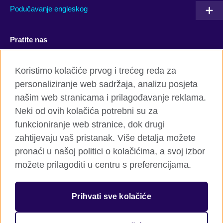
Podučavanje engleskog
Pratite nas
Facebook
YouTube
Koristimo kolačiće prvog i trećeg reda za
personaliziranje web sadržaja, analizu posjeta
Twitter
Flickr
našim web stranicama i prilagođavanje reklama.
TikTok
Neki od ovih kolačića potrebni su za
funkcioniranje web stranice, dok drugi
zahtijevaju vaš pristanak. Više detalja možete
pronaći u našoj politici o kolačićima, a svoj izbor
British Council global
možete prilagoditi u centru s preferencijama.
Privatnost i uslovi
Kolačići
Prihvati sve kolačiće
Sitemap