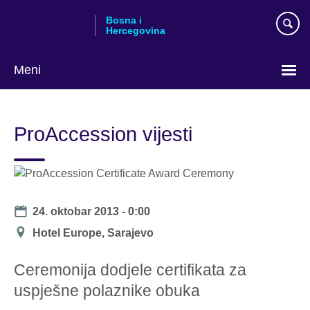
Skip
Bosna i
to
Hercegovina
main
content
Meni
Choose
your
ProAccession vijesti
language
Date
24. oktobar 2013 - 0:00
Lokacija
Hotel Europe, Sarajevo
Ceremonija dodjele certifikata za
uspješne polaznike obuka