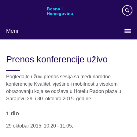
Skip
Bosna i
to
Hercegovina
main
content
Meni
Choose
your
Prenos konferencije uživo
language
Pogledajte užuvi prenos sesija sa međunarodne
konferencije Kvalitet, vještine i mobilnost u visokom
obrazovanju koja se održava u Hotelu Radon plaza u
Sarajevu 29. i 30. oktobra 2015. godine.
1 dio
29 oktobar 2015, 10:20 - 11:05,