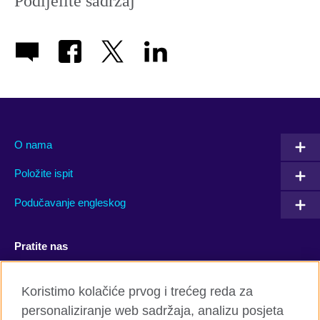
Podijelite sadržaj
O nama
Položite ispit
Podučavanje engleskog
Pratite nas
Facebook
YouTube
Koristimo kolačiće prvog i trećeg reda za
personaliziranje web sadržaja, analizu posjeta
Twitter
Flickr