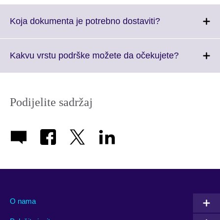
Click
Koja dokumenta je potrebno dostaviti?
to
expand.
More
Click
Kakvu vrstu podrške možete da očekujete?
information
to
available.
expand.
More
informatio
Podijelite sadržaj
available.
O nama