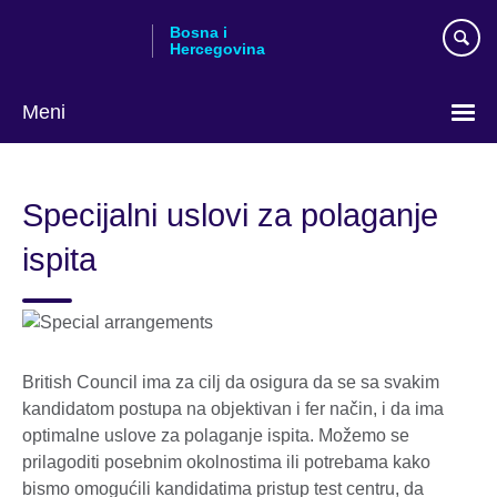
Skip
Bosna i
to
Hercegovina
main
content
Meni
Choose
your
Specijalni uslovi za polaganje
language
ispita
British Council ima za cilj da osigura da se sa svakim
kandidatom postupa na objektivan i fer način, i da ima
optimalne uslove za polaganje ispita. Možemo se
prilagoditi posebnim okolnostima ili potrebama kako
bismo omogućili kandidatima pristup test centru, da