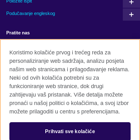
Položite ispit
Podučavanje engleskog
Pratite nas
Facebook
YouTube
Koristimo kolačiće prvog i trećeg reda za
personaliziranje web sadržaja, analizu posjeta
Twitter
Flickr
našim web stranicama i prilagođavanje reklama.
TikTok
Neki od ovih kolačića potrebni su za
funkcioniranje web stranice, dok drugi
zahtijevaju vaš pristanak. Više detalja možete
pronaći u našoj politici o kolačićima, a svoj izbor
British Council global
možete prilagoditi u centru s preferencijama.
Privatnost i uslovi
Kolačići
Prihvati sve kolačiće
Sitemap