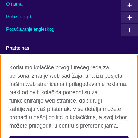
O nama
Položite ispit
Podučavanje engleskog
Pratite nas
Facebook
YouTube
Koristimo kolačiće prvog i trećeg reda za
personaliziranje web sadržaja, analizu posjeta
Twitter
Flickr
našim web stranicama i prilagođavanje reklama.
TikTok
Neki od ovih kolačića potrebni su za
funkcioniranje web stranice, dok drugi
zahtijevaju vaš pristanak. Više detalja možete
pronaći u našoj politici o kolačićima, a svoj izbor
British Council global
možete prilagoditi u centru s preferencijama.
Privatnost i uslovi