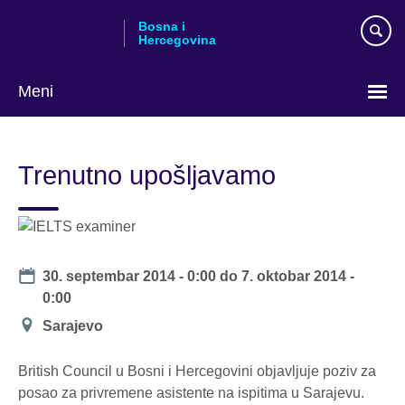
Skip
Bosna i
to
Hercegovina
main
content
Meni
Choose
your
Trenutno upošljavamo
language
Date
30. septembar 2014 - 0:00
do
7. oktobar 2014 -
0:00
Lokacija
Sarajevo
British Council u Bosni i Hercegovini objavljuje poziv za
posao za privremene asistente na ispitima u Sarajevu.