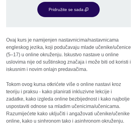
Pridružite se sada
Ovaj kurs je namijenjen nastavnicima/nastavnicama
engleskog jezika, koji podučavaju mlade učenike/učenice
(5–17) u online okruženju. Iskustvo nastave u online
uslovima nije od suštinskog značaja i može biti od koristi i
iskusnim i novim onlajn predavačima.
Tokom ovog kursa otkrićete više o online nastavi kroz
teoriju i praksu - kako planirati inkluzivne lekcije i
zadatke, kako izgleda online bezbijednost i kako najbolje
uspostaviti odnose sa mladim učenicima/učenicama.
Razumijećete kako uključiti i angažovati učenike/učenike
online, kako u sinhronom tako i asinhronom okruženju.