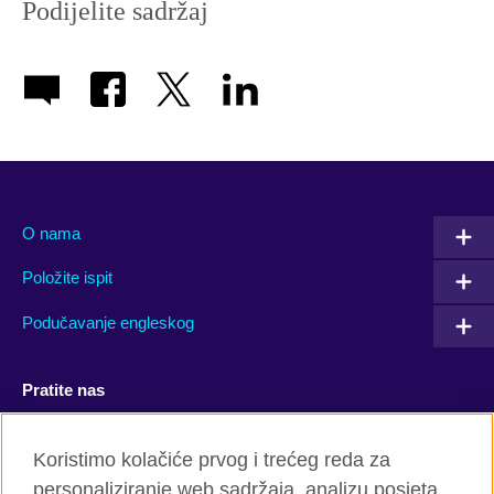
Podijelite sadržaj
O nama
Položite ispit
Podučavanje engleskog
Pratite nas
Facebook
YouTube
Koristimo kolačiće prvog i trećeg reda za
personaliziranje web sadržaja, analizu posjeta
Twitter
Flickr