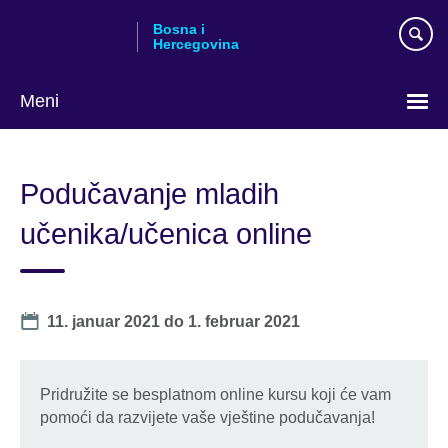
Skip
Bosna i
to
Hercegovina
main
content
Meni
Choose
your
Podučavanje mladih
language
učenika/učenica online
Date
11. januar 2021
do
1. februar 2021
Pridružite se besplatnom online kursu koji će vam
pomoći da razvijete vaše vještine podučavanja!